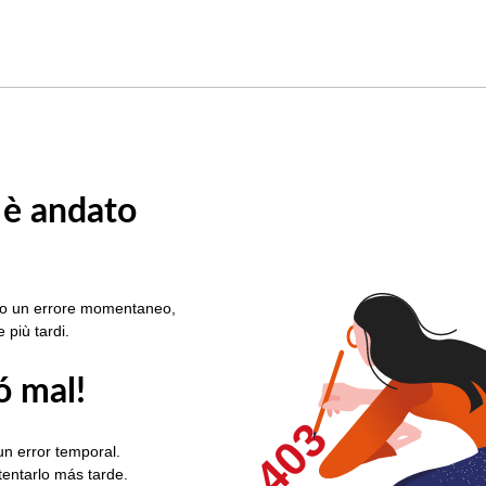
 è andato
rato un errore momentaneo,
e più tardi.
ó mal!
403
un error temporal.
ntentarlo más tarde.